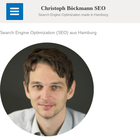
Zum
Christoph Böckmann SEO
Inhalt
Search Engine Optimization made in Hamburg
springen
Search Engine Optimization (SEO) aus Hamburg